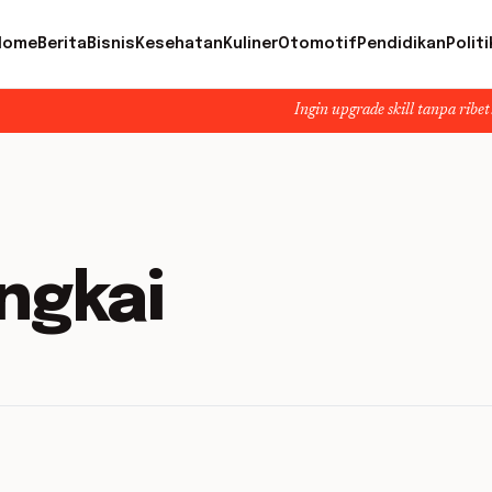
Home
Berita
Bisnis
Kesehatan
Kuliner
Otomotif
Pendidikan
Politi
Ingin upgrade skill tanpa ribet? Temukan ke
ngkai