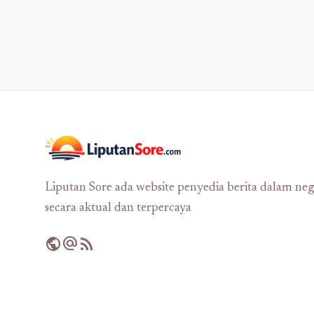
Liputan Sore ada website penyedia berita dalam neg
secara aktual dan terpercaya
public
alternate_email
rss_feed