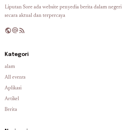
Liputan Sore ada website penyedia berita dalam negeri
secara aktual dan terpercaya
public
alternate_email
rss_feed
Kategori
alam
All events
Aplikasi
Artikel
Berita