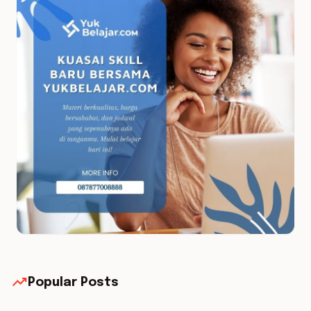
trending_up
Popular Posts