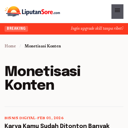
menu
Ingin upgrade skill tanpa ribet? Te
BREAKING
Home
/
Monetisasi Konten
Monetisasi
Konten
BISNIS DIGITAL
•
FEB 01, 2026
5 min read
Karya Kamu Sudah Ditonton Banyak