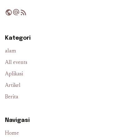
public
alternate_email
rss_feed
Kategori
alam
All events
Aplikasi
Artikel
Berita
Navigasi
Home