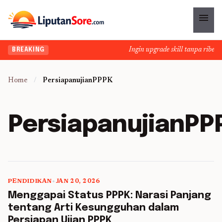
menu
Ingin upgrade skill tanpa ribet? 
BREAKING
Home
/
PersiapanujianPPPK
PersiapanujianPP
PENDIDIKAN
•
JAN 20, 2026
5 min read
Menggapai Status PPPK: Narasi Panjang
tentang Arti Kesungguhan dalam
Persiapan Ujian PPPK