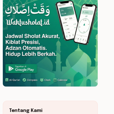
Tentang Kami