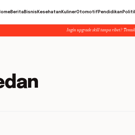
Home
Berita
Bisnis
Kesehatan
Kuliner
Otomotif
Pendidikan
Politi
Ingin upgrade skill tanpa ribet? Temukan kelas ser
edan