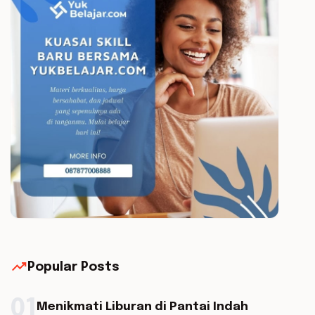
trending_up
Popular Posts
01
Menikmati Liburan di Pantai Indah