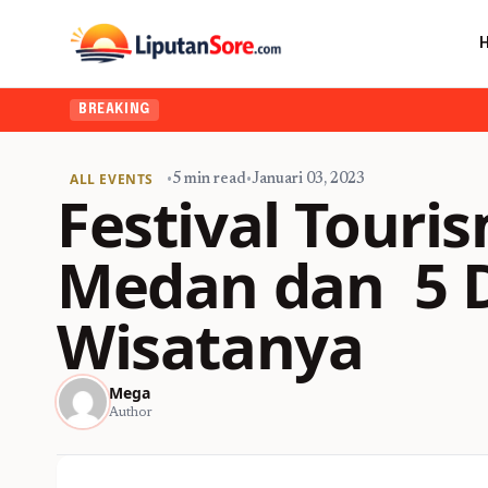
BREAKING
ALL EVENTS
•
5 min read
•
Januari 03, 2023
Festival Touri
Medan dan 5 D
Wisatanya
Mega
Author