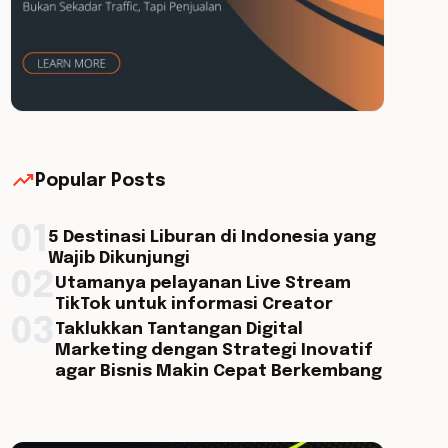
trending_up
Popular Posts
01
5 Destinasi Liburan di Indonesia yang
Wajib Dikunjungi
02
Utamanya pelayanan Live Stream
TikTok untuk informasi Creator
03
Taklukkan Tantangan Digital
Marketing dengan Strategi Inovatif
agar Bisnis Makin Cepat Berkembang