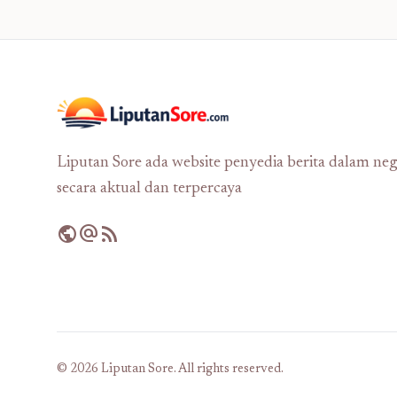
Liputan Sore ada website penyedia berita dalam neg
secara aktual dan terpercaya
public
alternate_email
rss_feed
© 2026 Liputan Sore. All rights reserved.