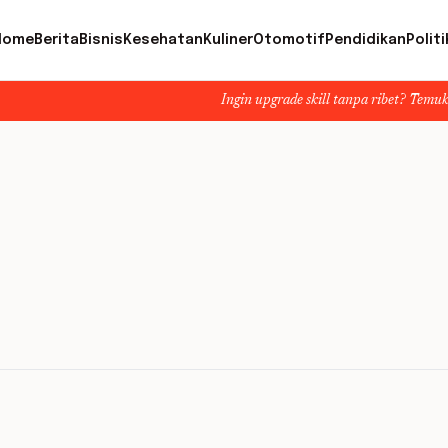
Home
Berita
Bisnis
Kesehatan
Kuliner
Otomotif
Pendidikan
Politi
Ingin upgrade skill tanpa ribet? Temukan kelas se