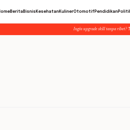
Home
Berita
Bisnis
Kesehatan
Kuliner
Otomotif
Pendidikan
Politi
Ingin upgrade skill tanpa ribet? Temukan kel