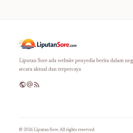
Liputan Sore ada website penyedia berita dalam neg
secara aktual dan terpercaya
public
alternate_email
rss_feed
© 2026 Liputan Sore. All rights reserved.