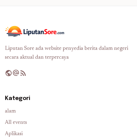
Liputan Sore ada website penyedia berita dalam negeri
secara aktual dan terpercaya
public
alternate_email
rss_feed
Kategori
alam
All events
Aplikasi