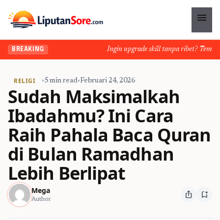
menu
Ingin upgrade skill tanpa ribet? Temukan k
BREAKING
RELIGI
•
5 min read
•
Februari 24, 2026
Sudah Maksimalkah
Ibadahmu? Ini Cara
Raih Pahala Baca Quran
di Bulan Ramadhan
Lebih Berlipat
Mega
ios_share
bookmark_add
Author