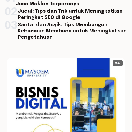
Jasa Maklon Terpercaya
02
Judul: Tips dan Trik untuk Meningkatkan
Peringkat SEO di Google
03
Santai dan Asyik: Tips Membangun
Kebiasaan Membaca untuk Meningkatkan
Pengetahuan
AD