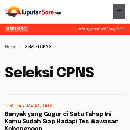
menu
Ingin upgrade skill tanpa ribet? 
BREAKING
Home
/
Seleksi CPNS
Seleksi CPNS
TIPS TRIK
•
JAN 22, 2026
5 min read
Banyak yang Gugur di Satu Tahap Ini
Kamu Sudah Siap Hadapi Tes Wawasan
Kebangsaan