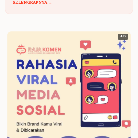
SELENGKAPNYA →
AD