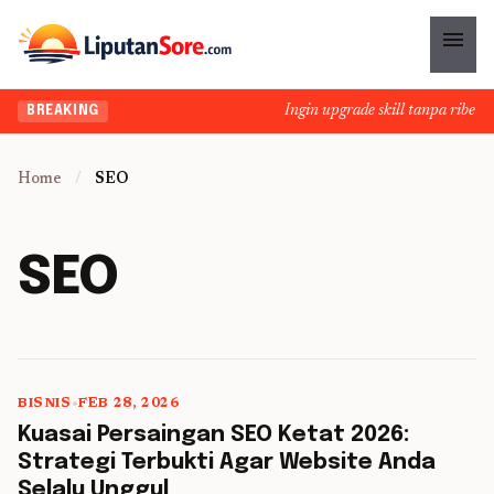
menu
Ingin upgrade skill tanpa ribet? T
BREAKING
Home
/
SEO
SEO
BISNIS
•
FEB 28, 2026
5 min read
Kuasai Persaingan SEO Ketat 2026:
Strategi Terbukti Agar Website Anda
Selalu Unggul