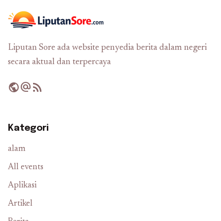
Liputan Sore ada website penyedia berita dalam negeri
secara aktual dan terpercaya
public
alternate_email
rss_feed
Kategori
alam
All events
Aplikasi
Artikel