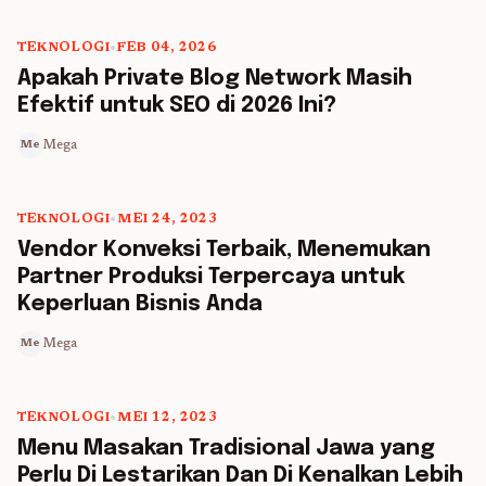
TEKNOLOGI
•
FEB 04, 2026
5 min read
Apakah Private Blog Network Masih
Efektif untuk SEO di 2026 Ini?
Mega
Me
TEKNOLOGI
•
MEI 24, 2023
5 min read
Vendor Konveksi Terbaik, Menemukan
Partner Produksi Terpercaya untuk
Keperluan Bisnis Anda
Mega
Me
TEKNOLOGI
•
MEI 12, 2023
5 min read
Menu Masakan Tradisional Jawa yang
Perlu Di Lestarikan Dan Di Kenalkan Lebih