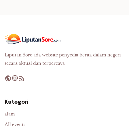
Liputan Sore ada website penyedia berita dalam negeri
secara aktual dan terpercaya
public
alternate_email
rss_feed
Kategori
alam
All events