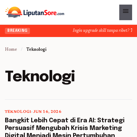
menu
Ingin upgrade skill tanpa ribet? Temuk
BREAKING
Home
/
Teknologi
Teknologi
TEKNOLOGI
•
JUN 16, 2026
5 min read
Bangkit Lebih Cepat di Era AI: Strategi
Persuasif Mengubah Krisis Marketing
Digital Menjadi Mesin Pertumbuhan