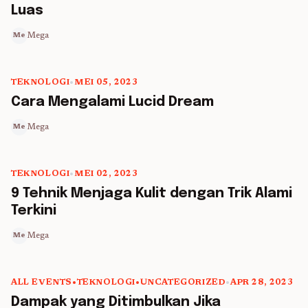
Luas
Mega
Me
TEKNOLOGI
•
MEI 05, 2023
5 min read
Cara Mengalami Lucid Dream
Mega
Me
TEKNOLOGI
•
MEI 02, 2023
5 min read
9 Tehnik Menjaga Kulit dengan Trik Alami
Terkini
Mega
Me
ALL EVENTS
•
TEKNOLOGI
•
UNCATEGORIZED
•
APR 28, 2023
5 min read
Dampak yang Ditimbulkan Jika