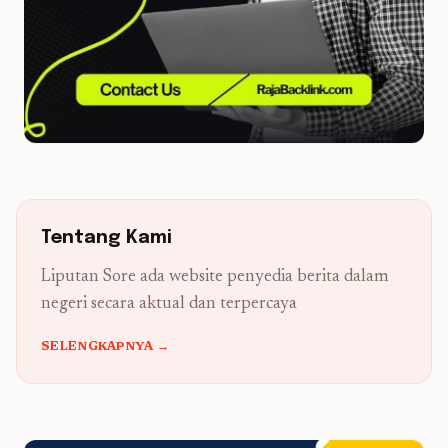
Tentang Kami
Liputan Sore ada website penyedia berita dalam
negeri secara aktual dan terpercaya
SELENGKAPNYA →