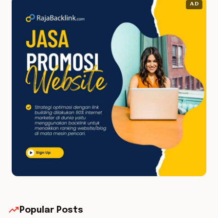
AD
trending_up
Popular Posts