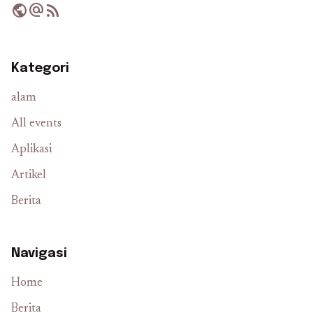
public
alternate_email
rss_feed
Kategori
alam
All events
Aplikasi
Artikel
Berita
Navigasi
Home
Berita