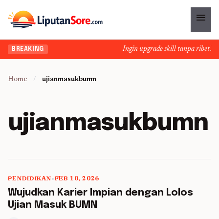
menu
Ingin upgrade skill tanpa ribet? T
BREAKING
Home
/
ujianmasukbumn
ujianmasukbumn
PENDIDIKAN
•
FEB 10, 2026
5 min read
Wujudkan Karier Impian dengan Lolos
Ujian Masuk BUMN