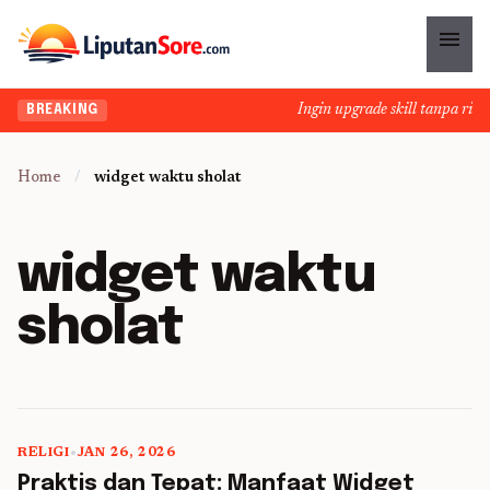
menu
Ingin upgrade skill tanpa ribet
BREAKING
Home
/
widget waktu sholat
widget waktu
sholat
RELIGI
•
JAN 26, 2026
5 min read
Praktis dan Tepat: Manfaat Widget