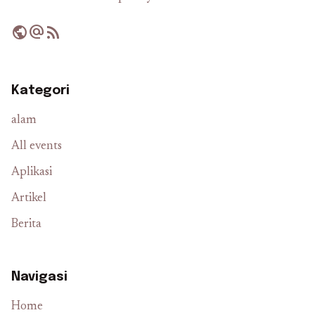
public
alternate_email
rss_feed
Kategori
alam
All events
Aplikasi
Artikel
Berita
Navigasi
Home