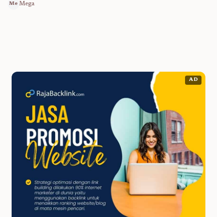
Mega
Me
AD