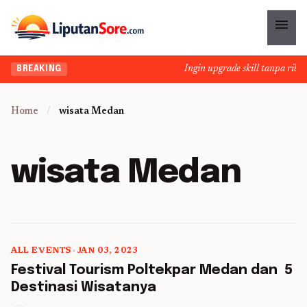
menu
Ingin upgrade skill tanpa ribet?
BREAKING
Home
/
wisata Medan
wisata Medan
ALL EVENTS
•
JAN 03, 2023
5 min read
Festival Tourism Poltekpar Medan dan 5
Destinasi Wisatanya