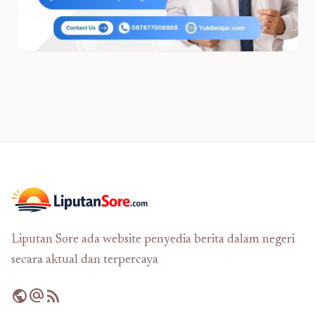
Liputan Sore ada website penyedia berita dalam negeri
secara aktual dan terpercaya
public
alternate_email
rss_feed