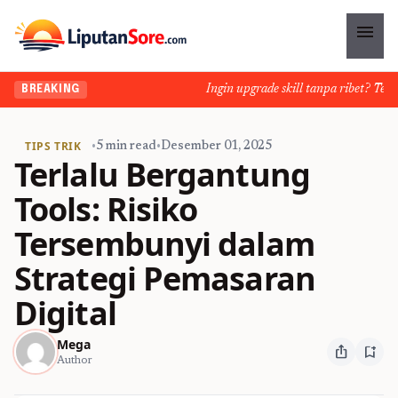
menu
Ingin upgrade skill tanpa ribet? Temuka
BREAKING
TIPS TRIK
•
5 min read
•
Desember 01, 2025
Terlalu Bergantung
Tools: Risiko
Tersembunyi dalam
Strategi Pemasaran
Digital
Mega
ios_share
bookmark_add
Author