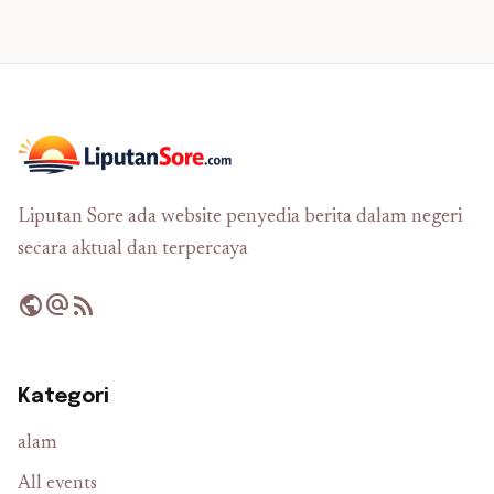
Liputan Sore ada website penyedia berita dalam negeri
secara aktual dan terpercaya
public
alternate_email
rss_feed
Kategori
alam
All events