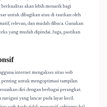
berkualitas akan lebih menarik bagi
sar untuk dibagikan atau di-tautkan oleh
rmatif, relevan, dan mudah dibaca. Gunakan
teks yang mudah dipindai. Juga, pastikan
nsif
engguna internet mengakses situs web
u, penting untuk mengoptimasi tampilan
esuaikan diri dengan berbagai perangkat.
navigasi yang lancar pada layar kecil.