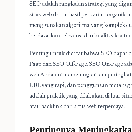
SEO adalah rangkaian strategi yang dig
situs web dalam hasil pencarian organik m
menggunakan algoritma yang kompleks un
berdasarkan relevansi dan kualitas konten
Penting untuk dicatat bahwa SEO dapat d
Page dan SEO Off-Page. SEO On-Page adal
web Anda untuk meningkatkan peringkatnya
URL yang rapi, dan penggunaan meta tag 
adalah praktik yang dilakukan di luar sit
atau backlink dari situs web terpercaya.
Pentingnya Meningkatka