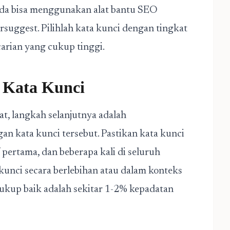
Anda bisa menggunakan alat bantu SEO
suggest. Pilihlah kata kunci dengan tingkat
arian yang cukup tinggi.
 Kata Kunci
t, langkah selanjutnya adalah
n kata kunci tersebut. Pastikan kata kunci
 pertama, dan beberapa kali di seluruh
unci secara berlebihan atau dalam konteks
cukup baik adalah sekitar 1-2% kepadatan