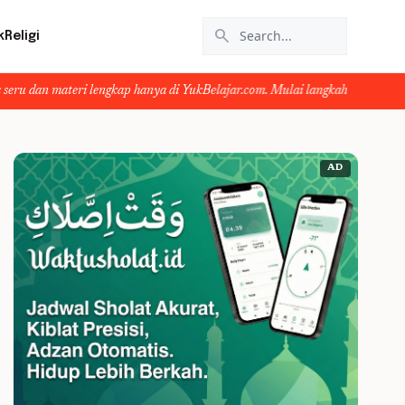
search
k
Religi
ngkap hanya di YukBelajar.com. Mulai langkah suksesmu hari ini! • Mau lulus
AD