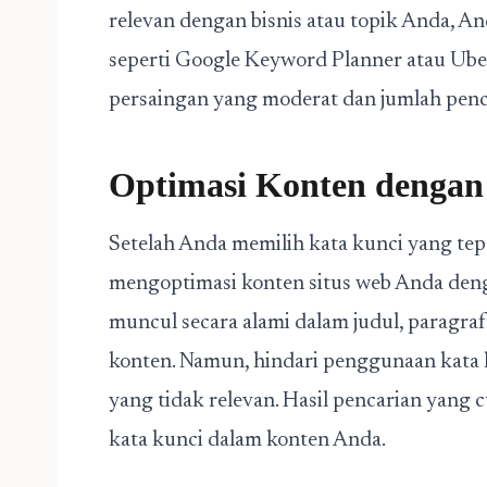
relevan dengan bisnis atau topik Anda, 
seperti Google Keyword Planner atau Uber
persaingan yang moderat dan jumlah penc
Optimasi Konten dengan
Setelah Anda memilih kata kunci yang tepa
mengoptimasi konten situs web Anda denga
muncul secara alami dalam judul, paragraf
konten. Namun, hindari penggunaan kata k
yang tidak relevan. Hasil pencarian yang 
kata kunci dalam konten Anda.