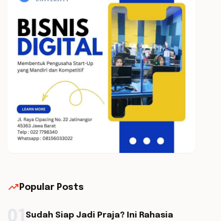
trending_up
Popular Posts
01
Sudah Siap Jadi Praja? Ini Rahasia