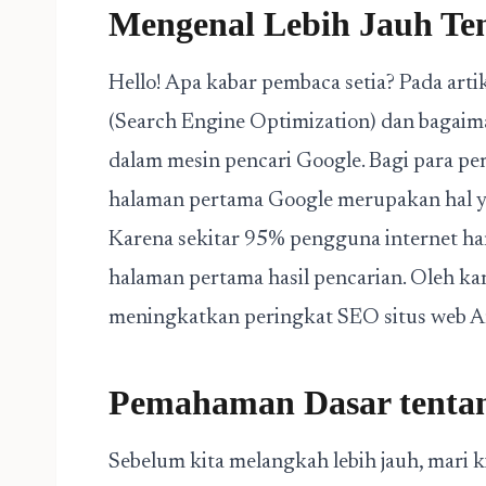
Mengenal Lebih Jauh Te
Hello! Apa kabar pembaca setia? Pada arti
(Search Engine Optimization) dan bagaim
dalam mesin pencari Google. Bagi para pem
halaman pertama Google merupakan hal y
Karena sekitar 95% pengguna internet ha
halaman pertama hasil pencarian. Oleh kare
meningkatkan peringkat SEO situs web A
Pemahaman Dasar tenta
Sebelum kita melangkah lebih jauh, mari