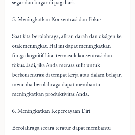
segar dan bugar di pagi hari.
5. Meningkatkan Konsentrasi dan Fokus
Saat kita berolahraga, aliran darah dan oksigen ke
otak meningkat. Hal ini dapat meningkatkan
fungsi kognitif kita, termasuk konsentrasi dan
fokus. Jadi, jika Anda merasa sulit untuk
berkonsentrasi di tempat kerja atau dalam belajar,
mencoba berolahraga dapat membantu
meningkatkan produktivitas Anda.
6. Meningkatkan Kepercayaan Diri
Berolahraga secara teratur dapat membantu