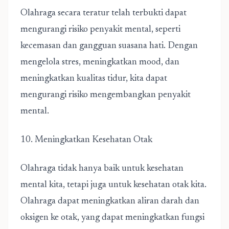
Olahraga secara teratur telah terbukti dapat
mengurangi risiko penyakit mental, seperti
kecemasan dan gangguan suasana hati. Dengan
mengelola stres, meningkatkan mood, dan
meningkatkan kualitas tidur, kita dapat
mengurangi risiko mengembangkan penyakit
mental.
10. Meningkatkan Kesehatan Otak
Olahraga tidak hanya baik untuk kesehatan
mental kita, tetapi juga untuk kesehatan otak kita.
Olahraga dapat meningkatkan aliran darah dan
oksigen ke otak, yang dapat meningkatkan fungsi