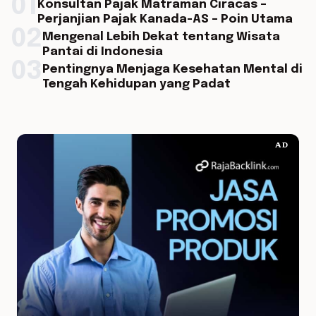
01
Konsultan Pajak Matraman Ciracas –
Perjanjian Pajak Kanada-AS – Poin Utama
02
Mengenal Lebih Dekat tentang Wisata
Pantai di Indonesia
03
Pentingnya Menjaga Kesehatan Mental di
Tengah Kehidupan yang Padat
AD