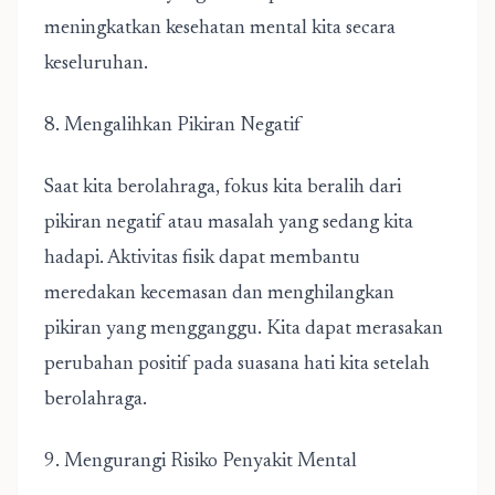
meningkatkan kesehatan mental kita secara
keseluruhan.
8. Mengalihkan Pikiran Negatif
Saat kita berolahraga, fokus kita beralih dari
pikiran negatif atau masalah yang sedang kita
hadapi. Aktivitas fisik dapat membantu
meredakan kecemasan dan menghilangkan
pikiran yang mengganggu. Kita dapat merasakan
perubahan positif pada suasana hati kita setelah
berolahraga.
9. Mengurangi Risiko Penyakit Mental