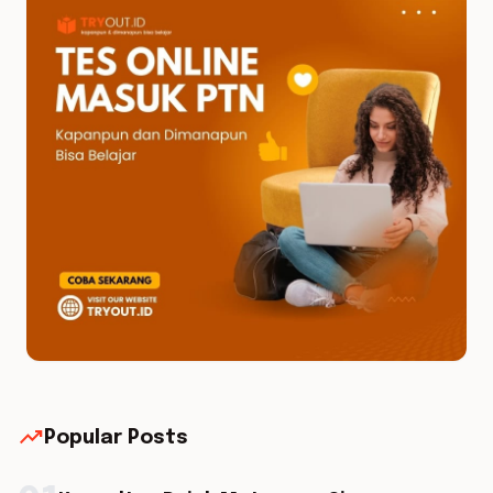
trending_up
Popular Posts