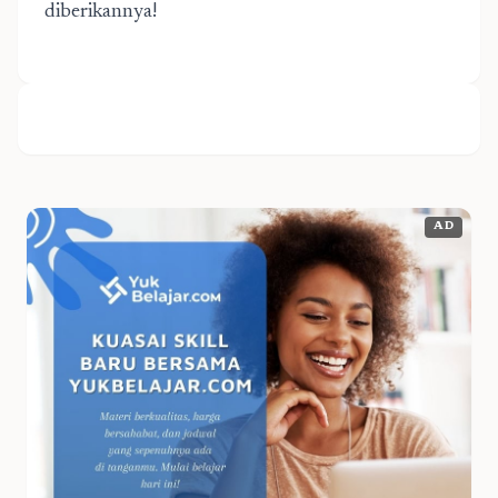
diberikannya!
AD