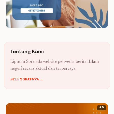
Tentang Kami
Liputan Sore ada website penyedia berita dalam
negeri secara aktual dan terpercaya
SELENGKAPNYA →
AD