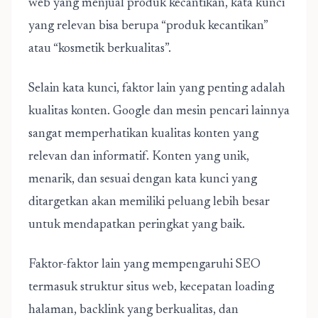
web yang menjual produk kecantikan, kata kunci
yang relevan bisa berupa “produk kecantikan”
atau “kosmetik berkualitas”.
Selain kata kunci, faktor lain yang penting adalah
kualitas konten. Google dan mesin pencari lainnya
sangat memperhatikan kualitas konten yang
relevan dan informatif. Konten yang unik,
menarik, dan sesuai dengan kata kunci yang
ditargetkan akan memiliki peluang lebih besar
untuk mendapatkan peringkat yang baik.
Faktor-faktor lain yang mempengaruhi SEO
termasuk struktur situs web, kecepatan loading
halaman, backlink yang berkualitas, dan