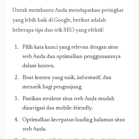
Untuk membantu Anda mendapatkan peringkat
yang lebih baik di Google, berikut adalah
beberapa tips dan trik SEO yang efektif:
Pilih kata kunci yang relevan dengan situs
web Anda dan optimalkan penggunaannya
dalam konten.
Buat konten yang unik, informatif, dan
menarik bagi pengunjung.
Pastikan struktur situs web Anda mudah
dinavigasi dan mobile-friendly.
Optimalkan kecepatan loading halaman situs
web Anda.