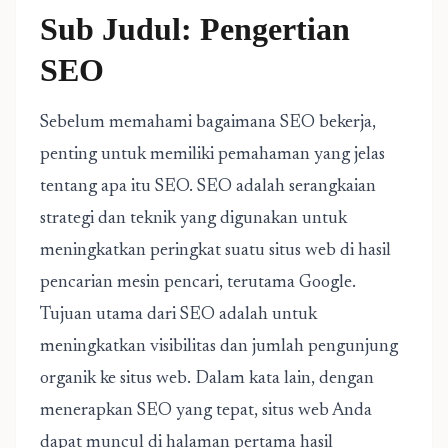
Sub Judul: Pengertian
SEO
Sebelum memahami bagaimana SEO bekerja,
penting untuk memiliki pemahaman yang jelas
tentang apa itu SEO. SEO adalah serangkaian
strategi dan teknik yang digunakan untuk
meningkatkan peringkat suatu situs web di hasil
pencarian mesin pencari, terutama Google.
Tujuan utama dari SEO adalah untuk
meningkatkan visibilitas dan jumlah pengunjung
organik ke situs web. Dalam kata lain, dengan
menerapkan SEO yang tepat, situs web Anda
dapat muncul di halaman pertama hasil