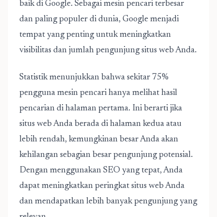
baik di Google. Sebagai mesin pencari terbesar
dan paling populer di dunia, Google menjadi
tempat yang penting untuk meningkatkan
visibilitas dan jumlah pengunjung situs web Anda.
Statistik menunjukkan bahwa sekitar 75%
pengguna mesin pencari hanya melihat hasil
pencarian di halaman pertama. Ini berarti jika
situs web Anda berada di halaman kedua atau
lebih rendah, kemungkinan besar Anda akan
kehilangan sebagian besar pengunjung potensial.
Dengan menggunakan SEO yang tepat, Anda
dapat meningkatkan peringkat situs web Anda
dan mendapatkan lebih banyak pengunjung yang