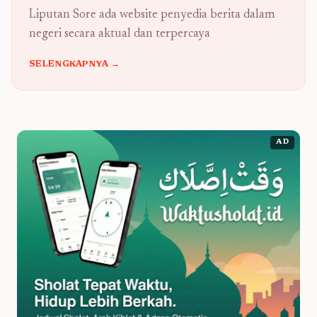
Liputan Sore ada website penyedia berita dalam
negeri secara aktual dan terpercaya
SELENGKAPNYA →
AD