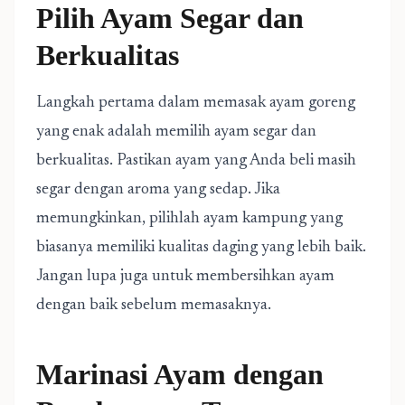
Pilih Ayam Segar dan
Berkualitas
Langkah pertama dalam memasak ayam goreng
yang enak adalah memilih ayam segar dan
berkualitas. Pastikan ayam yang Anda beli masih
segar dengan aroma yang sedap. Jika
memungkinkan, pilihlah ayam kampung yang
biasanya memiliki kualitas daging yang lebih baik.
Jangan lupa juga untuk membersihkan ayam
dengan baik sebelum memasaknya.
Marinasi Ayam dengan