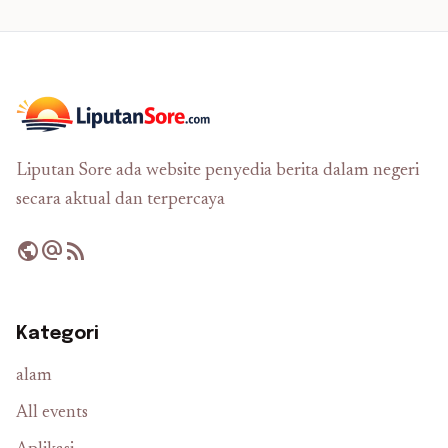
Liputan Sore ada website penyedia berita dalam negeri
secara aktual dan terpercaya
public
alternate_email
rss_feed
Kategori
alam
All events