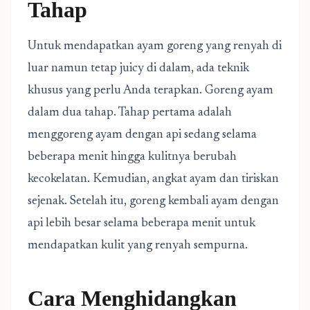
Tahap
Untuk mendapatkan ayam goreng yang renyah di
luar namun tetap juicy di dalam, ada teknik
khusus yang perlu Anda terapkan. Goreng ayam
dalam dua tahap. Tahap pertama adalah
menggoreng ayam dengan api sedang selama
beberapa menit hingga kulitnya berubah
kecokelatan. Kemudian, angkat ayam dan tiriskan
sejenak. Setelah itu, goreng kembali ayam dengan
api lebih besar selama beberapa menit untuk
mendapatkan kulit yang renyah sempurna.
Cara Menghidangkan