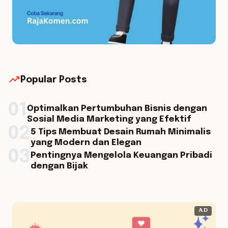
trending_up
Popular Posts
01
Optimalkan Pertumbuhan Bisnis dengan
Sosial Media Marketing yang Efektif
02
5 Tips Membuat Desain Rumah Minimalis
yang Modern dan Elegan
03
Pentingnya Mengelola Keuangan Pribadi
dengan Bijak
AD