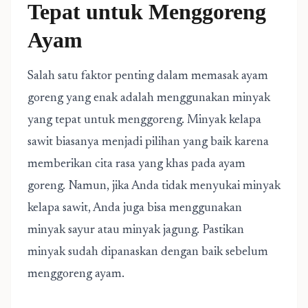
Tepat untuk Menggoreng
Ayam
Salah satu faktor penting dalam memasak ayam
goreng yang enak adalah menggunakan minyak
yang tepat untuk menggoreng. Minyak kelapa
sawit biasanya menjadi pilihan yang baik karena
memberikan cita rasa yang khas pada ayam
goreng. Namun, jika Anda tidak menyukai minyak
kelapa sawit, Anda juga bisa menggunakan
minyak sayur atau minyak jagung. Pastikan
minyak sudah dipanaskan dengan baik sebelum
menggoreng ayam.