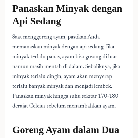
Panaskan Minyak dengan
Api Sedang
Saat menggoreng ayam, pastikan Anda
memanaskan minyak dengan api sedang. Jika
minyak terlalu panas, ayam bisa gosong di luar
namun masih mentah di dalam. Sebaliknya, jika
minyak terlalu dingin, ayam akan menyerap
terlalu banyak minyak dan menjadi lembek.
Panaskan minyak hingga suhu sekitar 170-180
derajat Celcius sebelum menambahkan ayam.
Goreng Ayam dalam Dua