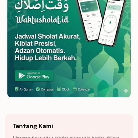
Tentang Kami