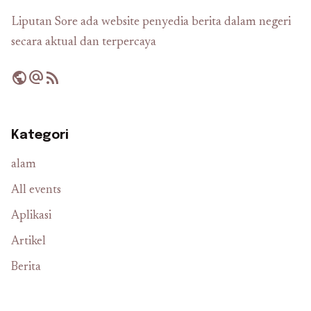
Liputan Sore ada website penyedia berita dalam negeri
secara aktual dan terpercaya
public
alternate_email
rss_feed
Kategori
alam
All events
Aplikasi
Artikel
Berita