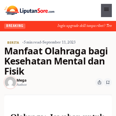
menu
Ingin upgrade skill tanpa ribet? Temukan 
BREAKING
BERITA
•
5 min read
•
September 11, 2023
Manfaat Olahraga bagi
Kesehatan Mental dan
Fisik
Mega
ios_share
bookmark_add
Author