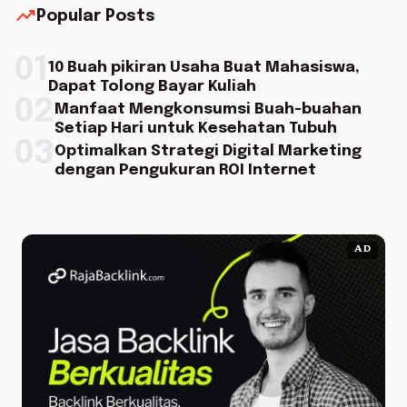
trending_up
Popular Posts
01
10 Buah pikiran Usaha Buat Mahasiswa,
Dapat Tolong Bayar Kuliah
02
Manfaat Mengkonsumsi Buah-buahan
Setiap Hari untuk Kesehatan Tubuh
03
Optimalkan Strategi Digital Marketing
dengan Pengukuran ROI Internet
AD