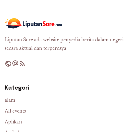
Liputan Sore ada website penyedia berita dalam negeri
secara aktual dan terpercaya
public
alternate_email
rss_feed
Kategori
alam
All events
Aplikasi