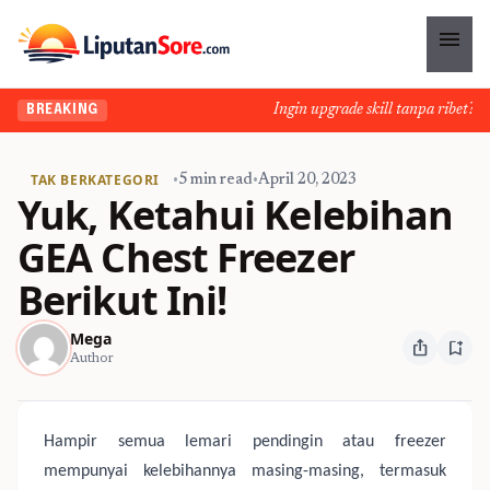
menu
Ingin upgrade skill tanpa ribet? Tem
BREAKING
TAK BERKATEGORI
•
5 min read
•
April 20, 2023
Yuk, Ketahui Kelebihan
GEA Chest Freezer
Berikut Ini!
Mega
ios_share
bookmark_add
Author
Hampir semua lemari pendingin atau freezer
mempunyai kelebihannya masing-masing, termasuk