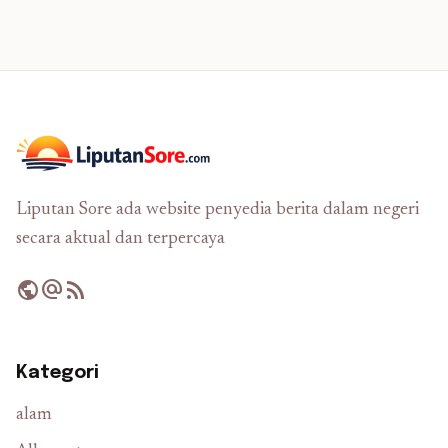
Liputan Sore ada website penyedia berita dalam negeri
secara aktual dan terpercaya
public
alternate_email
rss_feed
Kategori
alam