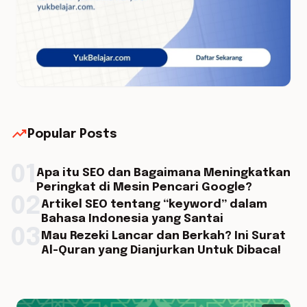
trending_up
Popular Posts
01
Apa itu SEO dan Bagaimana Meningkatkan
Peringkat di Mesin Pencari Google?
02
Artikel SEO tentang “keyword” dalam
Bahasa Indonesia yang Santai
03
Mau Rezeki Lancar dan Berkah? Ini Surat
Al-Quran yang Dianjurkan Untuk Dibaca!