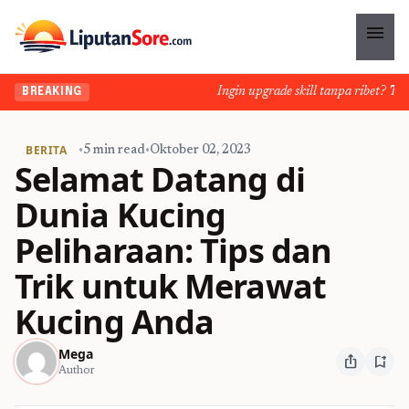
menu
Ingin upgrade skill tanpa ribet? Temuk
BREAKING
BERITA
•
5 min read
•
Oktober 02, 2023
Selamat Datang di
Dunia Kucing
Peliharaan: Tips dan
Trik untuk Merawat
Kucing Anda
Mega
ios_share
bookmark_add
Author