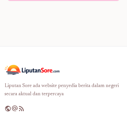
Liputan Sore ada website penyedia berita dalam negeri
secara aktual dan terpercaya
public
alternate_email
rss_feed