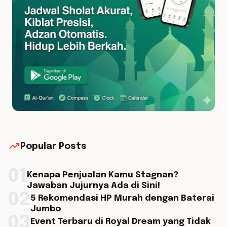
trending_up
Popular Posts
01
Kenapa Penjualan Kamu Stagnan?
Jawaban Jujurnya Ada di Sini!
02
5 Rekomendasi HP Murah dengan Baterai
Jumbo
03
Event Terbaru di Royal Dream yang Tidak