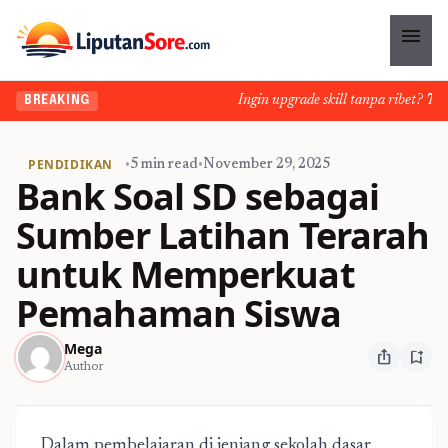
menu
Ingin upgrade skill tanpa ribet? Temuk
BREAKING
PENDIDIKAN
•
5 min read
•
November 29, 2025
Bank Soal SD sebagai
Sumber Latihan Terarah
untuk Memperkuat
Pemahaman Siswa
Mega
ios_share
bookmark_add
Author
Dalam pembelajaran di jenjang sekolah dasar,