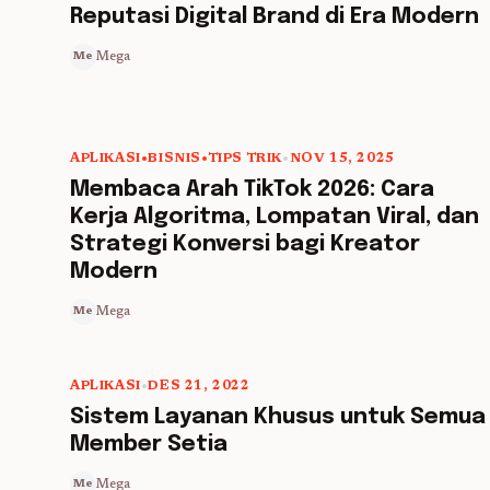
Reputasi Digital Brand di Era Modern
Mega
Me
APLIKASI
•
BISNIS
•
TIPS TRIK
•
NOV 15, 2025
5 min read
Membaca Arah TikTok 2026: Cara
Kerja Algoritma, Lompatan Viral, dan
Strategi Konversi bagi Kreator
Modern
Mega
Me
APLIKASI
•
DES 21, 2022
5 min read
Sistem Layanan Khusus untuk Semua
Member Setia
Mega
Me