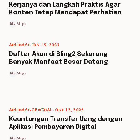
Kerjanya dan Langkah Praktis Agar
Konten Tetap Mendapat Perhatian
Mega
Me
APLIKASI
•
JAN 15, 2023
5 min read
Daftar Akun di Bling2 Sekarang
Banyak Manfaat Besar Datang
Mega
Me
APLIKASI
•
GENERAL
•
OKT 12, 2022
5 min read
Keuntungan Transfer Uang dengan
Aplikasi Pembayaran Digital
Mega
Me