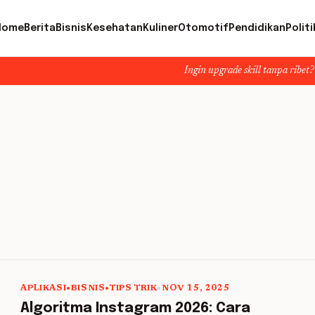
Home
Berita
Bisnis
Kesehatan
Kuliner
Otomotif
Pendidikan
Politi
Ingin upgrade skill tanpa ribet? Temukan k
APLIKASI
•
BISNIS
•
TIPS TRIK
•
NOV 15, 2025
5 min read
Algoritma Instagram 2026: Cara