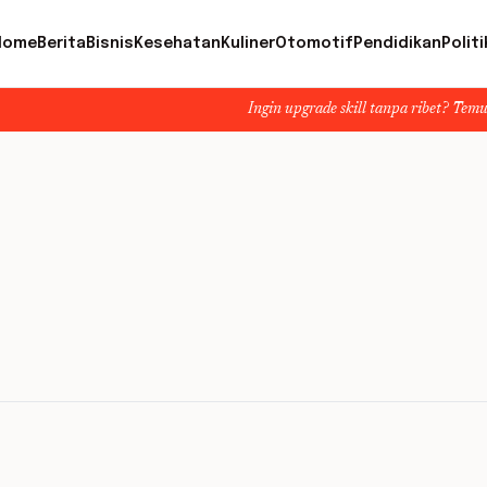
Home
Berita
Bisnis
Kesehatan
Kuliner
Otomotif
Pendidikan
Politi
Ingin upgrade skill tanpa ribet? Temukan kelas s