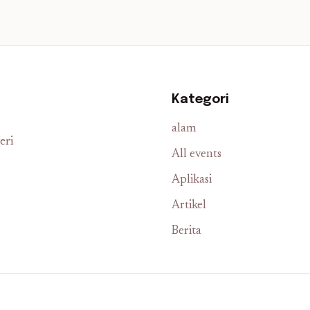
Kategori
alam
eri
All events
Aplikasi
Artikel
Berita