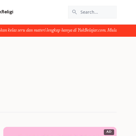
search
k
Religi
eru dan materi lengkap hanya di YukBelajar.com. Mulai langkah suksesmu hari
AD