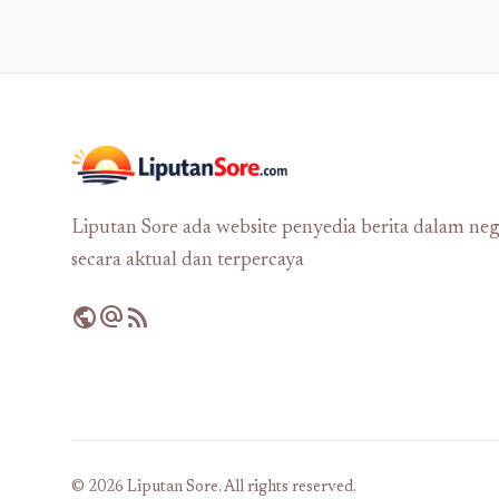
Liputan Sore ada website penyedia berita dalam neg
secara aktual dan terpercaya
public
alternate_email
rss_feed
© 2026 Liputan Sore. All rights reserved.