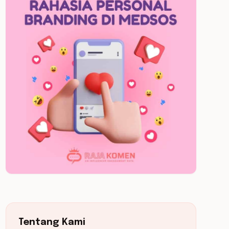
Tentang Kami