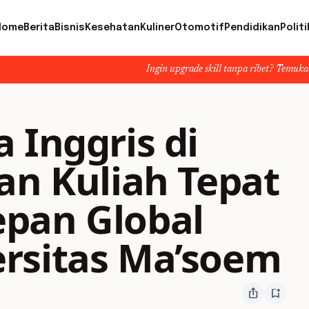
Home
Berita
Bisnis
Kesehatan
Kuliner
Otomotif
Pendidikan
Politi
Ingin upgrade skill tanpa ribet? Temukan kelas seru dan ma
 Inggris di
an Kuliah Tepat
pan Global
rsitas Ma’soem
ios_share
bookmark_add