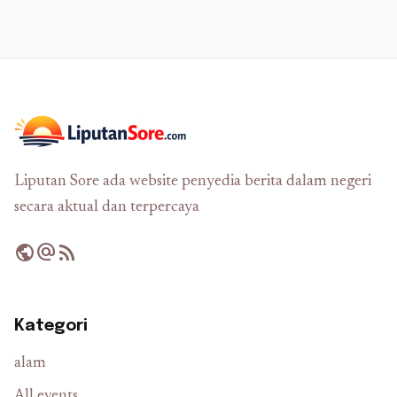
Liputan Sore ada website penyedia berita dalam negeri
secara aktual dan terpercaya
public
alternate_email
rss_feed
Kategori
alam
All events