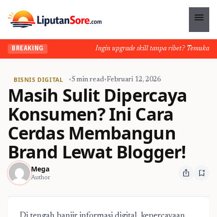
menu
Ingin upgrade skill tanpa ribet? Temukan kela
BREAKING
BISNIS DIGITAL
•
5 min read
•
Februari 12, 2026
Masih Sulit Dipercaya
Konsumen? Ini Cara
Cerdas Membangun
Brand Lewat Blogger!
Mega
ios_share
bookmark_add
Author
Di tengah banjir informasi digital, kepercayaan