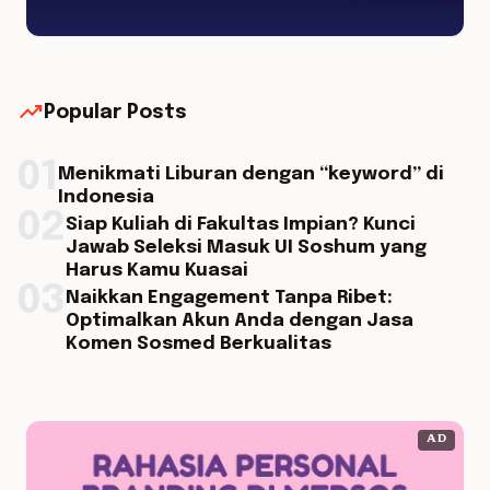
trending_up
Popular Posts
01
Menikmati Liburan dengan “keyword” di
Indonesia
02
Siap Kuliah di Fakultas Impian? Kunci
Jawab Seleksi Masuk UI Soshum yang
Harus Kamu Kuasai
03
Naikkan Engagement Tanpa Ribet:
Optimalkan Akun Anda dengan Jasa
Komen Sosmed Berkualitas
AD