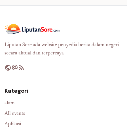
Liputan Sore ada website penyedia berita dalam negeri
secara aktual dan terpercaya
public
alternate_email
rss_feed
Kategori
alam
All events
Aplikasi