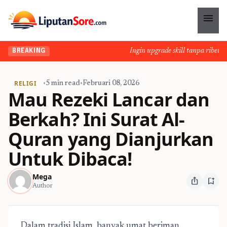
menu
Ingin upgrade skill tanpa ribet? T
BREAKING
RELIGI
•
5 min read
•
Februari 08, 2026
Mau Rezeki Lancar dan
Berkah? Ini Surat Al-
Quran yang Dianjurkan
Untuk Dibaca!
Mega
ios_share
bookmark_add
Author
Dalam tradisi Islam, banyak umat beriman