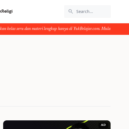
search
k
Religi
ru dan materi lengkap hanya di YukBelajar.com. Mulai langkah suksesmu hari i
AD