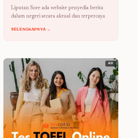
Liputan Sore ada website penyedia berita
dalam negeri secara aktual dan terpercaya
SELENGKAPNYA →
AD