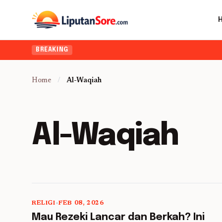
BREAKING
Home
/
Al-Waqiah
Al-Waqiah
RELIGI
•
FEB 08, 2026
5 min read
Mau Rezeki Lancar dan Berkah? Ini