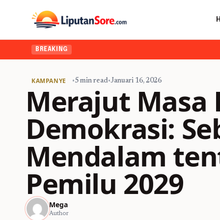
BREAKING
KAMPANYE
•
5 min read
•
Januari 16, 2026
Merajut Masa
Demokrasi: Se
Mendalam ten
Pemilu 2029
Mega
Author