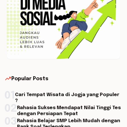
trending_up
Popular Posts
01
Cari Tempat Wisata di Jogja yang Populer
?
02
Rahasia Sukses Mendapat Nilai Tinggi Tes
dengan Persiapan Tepat
03
Rahasia Belajar SMP Lebih Mudah dengan
Bank Soal Terlengkap