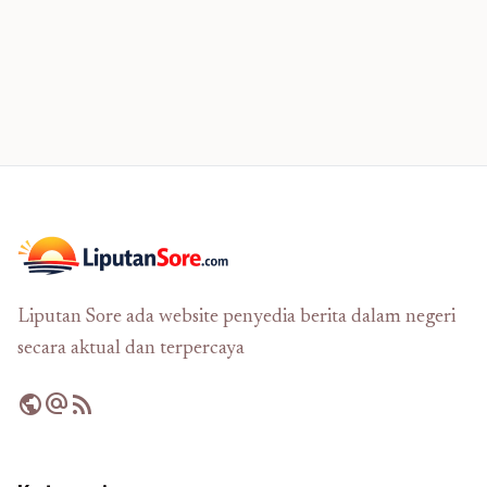
Liputan Sore ada website penyedia berita dalam negeri
secara aktual dan terpercaya
public
alternate_email
rss_feed