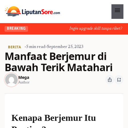
menu
Ingin upgrade skill tanpa ribet? Temu
BREAKING
BERITA
•
5 min read
•
September 25, 2023
Manfaat Berjemur di
Bawah Terik Matahari
Mega
ios_share
bookmark_add
Author
Kenapa Berjemur Itu