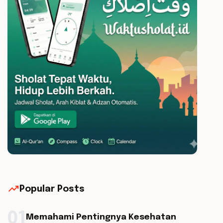
trending_up
Popular Posts
01
Memahami Pentingnya Kesehatan