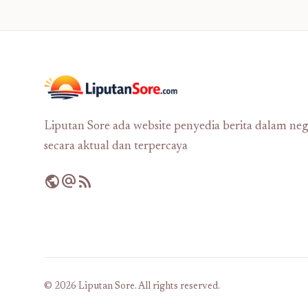
Liputan Sore ada website penyedia berita dalam neg
secara aktual dan terpercaya
public
alternate_email
rss_feed
© 2026 Liputan Sore. All rights reserved.