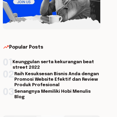
trending_up
Popular Posts
01
Keunggulan serta kekurangan beat
street 2022
02
Raih Kesuksesan Bisnis Anda dengan
Promosi Website Efektif dan Review
Produk Profesional
03
Senangnya Memiliki Hobi Menulis
Blog