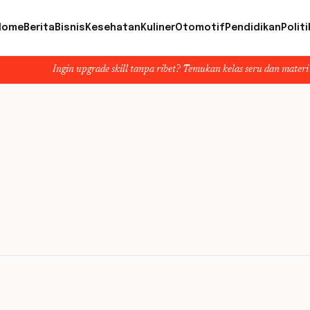
Home
Berita
Bisnis
Kesehatan
Kuliner
Otomotif
Pendidikan
Politi
Ingin upgrade skill tanpa ribet? Temukan kelas seru dan materi lengkap han