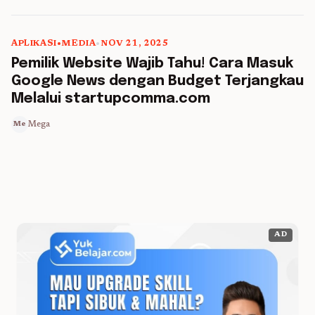
APLIKASI
•
MEDIA
•
NOV 21, 2025
5 min read
Pemilik Website Wajib Tahu! Cara Masuk
Google News dengan Budget Terjangkau
Melalui startupcomma.com
Mega
Me
AD