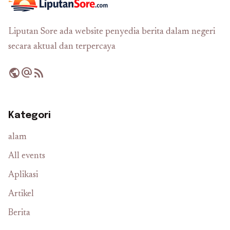
Liputan Sore ada website penyedia berita dalam negeri
secara aktual dan terpercaya
public
alternate_email
rss_feed
Kategori
alam
All events
Aplikasi
Artikel
Berita