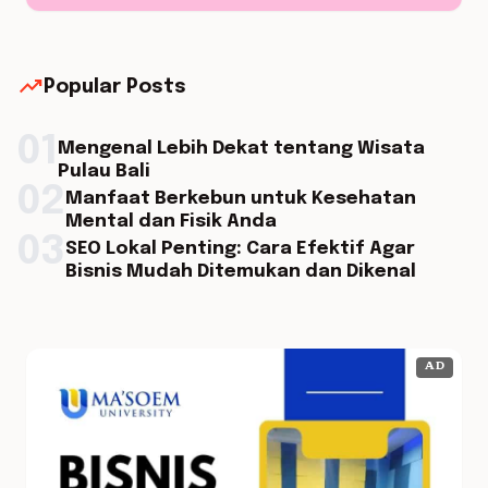
trending_up
Popular Posts
01
Mengenal Lebih Dekat tentang Wisata
Pulau Bali
02
Manfaat Berkebun untuk Kesehatan
Mental dan Fisik Anda
03
SEO Lokal Penting: Cara Efektif Agar
Bisnis Mudah Ditemukan dan Dikenal
AD