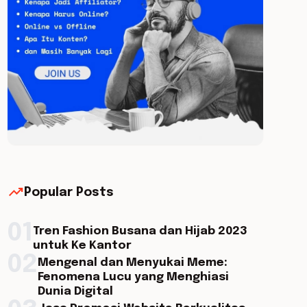
trending_up
Popular Posts
01
Tren Fashion Busana dan Hijab 2023
untuk Ke Kantor
02
Mengenal dan Menyukai Meme:
Fenomena Lucu yang Menghiasi
Dunia Digital