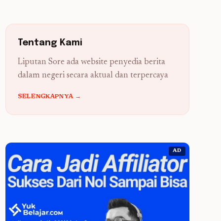
Tentang Kami
Liputan Sore ada website penyedia berita
dalam negeri secara aktual dan terpercaya
SELENGKAPNYA →
AD