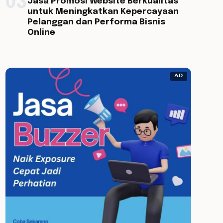
03
Jasa Promosi Website Berkualitas
untuk Meningkatkan Kepercayaan
Pelanggan dan Performa Bisnis
Online
AD