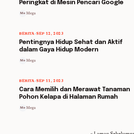
Peringkat di Mesin Pencari Google
Mega
Me
BERITA
•
SEP 12, 2023
5 min read
Pentingnya Hidup Sehat dan Aktif
dalam Gaya Hidup Modern
Mega
Me
BERITA
•
SEP 11, 2023
5 min read
Cara Memilih dan Merawat Tanaman
Pohon Kelapa di Halaman Rumah
Mega
Me