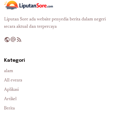
Liputan Sore ada website penyedia berita dalam negeri
secara aktual dan terpercaya
public
alternate_email
rss_feed
Kategori
alam
All events
Aplikasi
Artikel
Berita