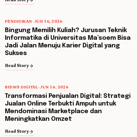
arrow_forward
Read Story
PENDIDIKAN
•
JUN 16, 2026
Bingung Memilih Kuliah? Jurusan Teknik
Informatika di Universitas Ma’soem Bisa
Jadi Jalan Menuju Karier Digital yang
Sukses
arrow_forward
Read Story
BISNIS DIGITAL
•
JUN 16, 2026
Transformasi Penjualan Digital: Strategi
Jualan Online Terbukti Ampuh untuk
Mendominasi Marketplace dan
Meningkatkan Omzet
arrow_forward
Read Story