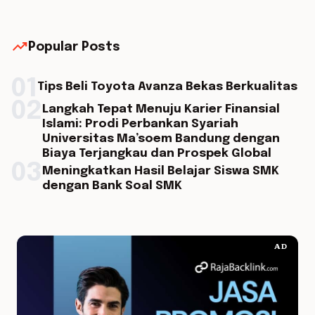
trending_up
Popular Posts
01
Tips Beli Toyota Avanza Bekas Berkualitas
02
Langkah Tepat Menuju Karier Finansial
Islami: Prodi Perbankan Syariah
Universitas Ma’soem Bandung dengan
Biaya Terjangkau dan Prospek Global
03
Meningkatkan Hasil Belajar Siswa SMK
dengan Bank Soal SMK
AD