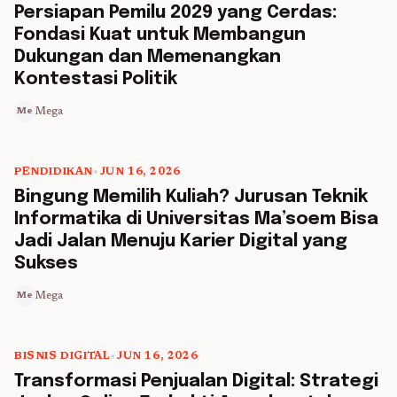
5 min read
Persiapan Pemilu 2029 yang Cerdas:
Fondasi Kuat untuk Membangun
Dukungan dan Memenangkan
Kontestasi Politik
Mega
Me
PENDIDIKAN
•
JUN 16, 2026
5 min read
Bingung Memilih Kuliah? Jurusan Teknik
Informatika di Universitas Ma’soem Bisa
Jadi Jalan Menuju Karier Digital yang
Sukses
Mega
Me
BISNIS DIGITAL
•
JUN 16, 2026
5 min read
Transformasi Penjualan Digital: Strategi