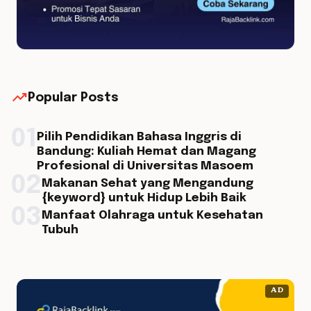
trending_up
Popular Posts
01
Pilih Pendidikan Bahasa Inggris di
Bandung: Kuliah Hemat dan Magang
Profesional di Universitas Masoem
02
Makanan Sehat yang Mengandung
{keyword} untuk Hidup Lebih Baik
03
Manfaat Olahraga untuk Kesehatan
Tubuh
AD