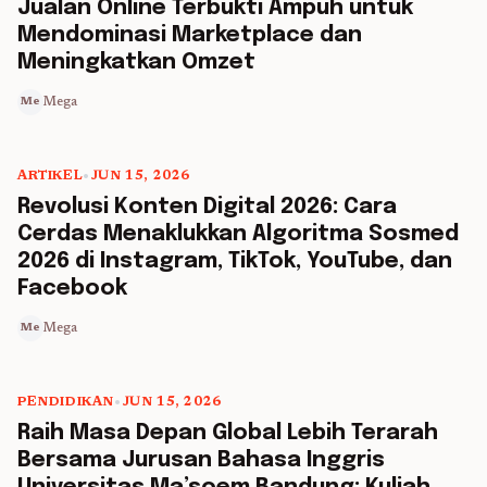
Jualan Online Terbukti Ampuh untuk
Mendominasi Marketplace dan
Meningkatkan Omzet
Mega
Me
ARTIKEL
•
JUN 15, 2026
5 min read
Revolusi Konten Digital 2026: Cara
Cerdas Menaklukkan Algoritma Sosmed
2026 di Instagram, TikTok, YouTube, dan
Facebook
Mega
Me
PENDIDIKAN
•
JUN 15, 2026
5 min read
Raih Masa Depan Global Lebih Terarah
Bersama Jurusan Bahasa Inggris