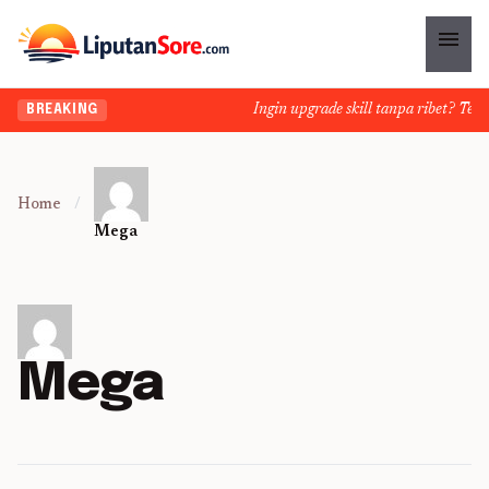
menu
Ingin upgrade skill tanpa ribet? Temuk
BREAKING
Home
/
Mega
Mega