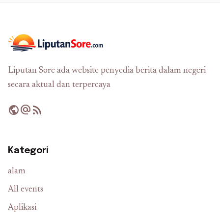
Liputan Sore ada website penyedia berita dalam negeri
secara aktual dan terpercaya
public
alternate_email
rss_feed
Kategori
alam
All events
Aplikasi